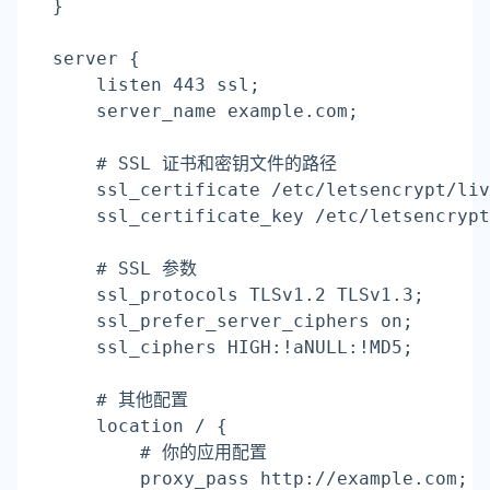
}

server {

    listen 443 ssl;

    server_name example.com;

    # SSL 证书和密钥文件的路径

    ssl_certificate /etc/letsencrypt/liv
    ssl_certificate_key /etc/letsencrypt
    # SSL 参数

    ssl_protocols TLSv1.2 TLSv1.3;

    ssl_prefer_server_ciphers on;

    ssl_ciphers HIGH:!aNULL:!MD5;

    # 其他配置

    location / {

        # 你的应用配置

        proxy_pass http://example.com;