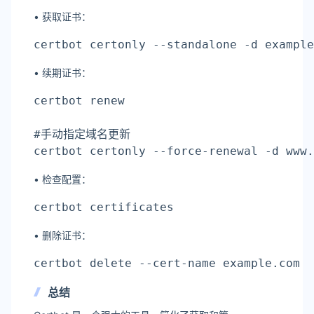
• 获取证书：
certbot certonly --standalone -d example
• 续期证书：
certbot renew

#手动指定域名更新

certbot certonly --force-renewal -d www.
• 检查配置：
certbot certificates
• 删除证书：
certbot delete --cert-name example.com
总结