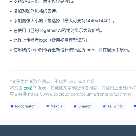
• 支持SVG导出，而不仅仅是PNG。
• 增加对额外风格的支持。
• 添加图像大小的下拉选择（最大可支持1440x1440）。
• 在使用自己的Together AI密钥时显示大致价格。
• 允许上传参考logo（使用视觉模型读取）。
• 使用我的logo制作器重新设计流行品牌logo，并在展示中展示。
*文章为作者独立观点，不代表 5xCloud 立场
本文由
云秘书
发表，转载此文章须经作者同意，并请附上出处(5xCl
原文链接 https://www.5xcloud.com/column/frontend/217.html
logocreator
Next.js
Shadcn
Tailwind