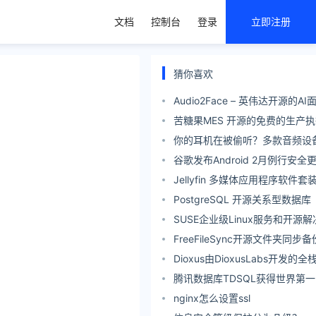
文档
控制台
登录
立即注册
猜你喜欢
Audio2Face – 英伟达开源的
模型
苦糖果MES 开源的免费的生产
你的耳机在被偷听？多款音频设
索尼、Bose等
谷歌发布Android 2月例行安全
黑客利用的高危安全漏洞
Jellyfin 多媒体应用程序软件套
PostgreSQL 开源关系型数据库
SUSE企业级Linux服务和开源
FreeFileSync开源文件夹同
Dioxus由DioxusLabs开发的
在简化跨平台应用的开发。
腾讯数据库TDSQL获得世界第一
倍！
nginx怎么设置ssl