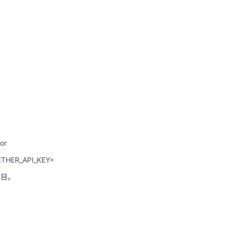
or
HER_API_KEY=
项目。