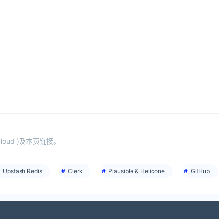
oud )及本页链接。
Upstash Redis
Clerk
Plausible & Helicone
GitHub