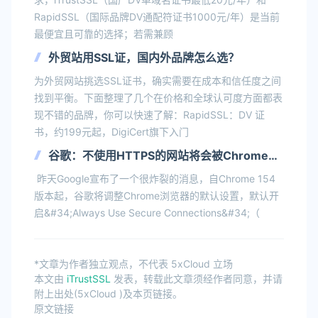
RapidSSL（国际品牌DV通配符证书1000元/年）是当前
最便宜且可靠的选择；若需兼顾
外贸站用SSL证，国内外品牌怎么选？
为外贸网站挑选SSL证书，确实需要在成本和信任度之间
找到平衡。下面整理了几个在价格和全球认可度方面都表
现不错的品牌，你可以快速了解：RapidSSL：DV 证
书，约199元起，DigiCert旗下入门
谷歌：不使用HTTPS的网站将会被Chrome浏
览器默认拦截！
昨天Google宣布了一个很炸裂的消息，自Chrome 154
版本起，谷歌将调整Chrome浏览器的默认设置，默认开
启&#34;Always Use Secure Connections&#34;（
*文章为作者独立观点，不代表 5xCloud 立场
本文由
iTrustSSL
发表，转载此文章须经作者同意，并请
附上出处(5xCloud )及本页链接。
原文链接