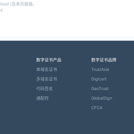
oud )及本页链接。
ml
数字证书产品
数字证书品牌
单域名证书
TrustAsia
多域名证书
Digicert
代码签名
GeoTrust
通配符
GlobalSign
CFCA