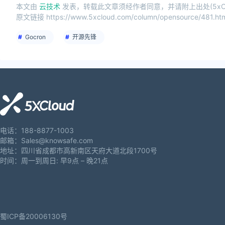
本文由
云技术
发表，转载此文章须经作者同意，并请附上出处(5xCl
原文链接 https://www.5xcloud.com/column/opensource/481.ht
Gocron
开源先锋
电话：188-8877-1003
邮箱：Sales@knowsafe.com
地址：四川省成都市高新南区天府大道北段1700号
时间：周一到周日: 早9点 – 晚21点
蜀ICP备20006130号