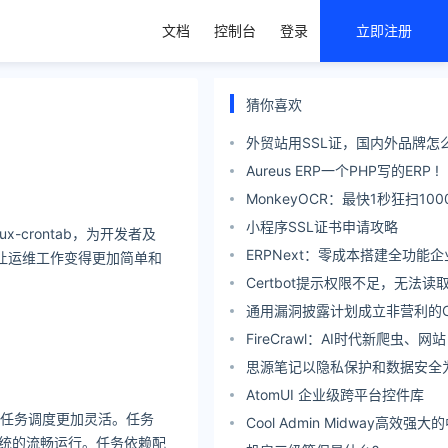
文档
控制台
登录
立即注册
猜你喜欢
外贸站用SSL证，国内外品牌怎
Aureus ERP一个PHP写的ERP !
MonkeyOCR：最快1秒狂扫100
小程序SSL证书申请攻略
-crontab，为开发者及
ERPNext：零成本搭建全功能
，让运维工作变得更加简单和
降本增效的现实选择
Certbot提示权限不足，无法
文件和目录
通用漏洞披露计划成立非营利的C
旨在解决美国政府撤资后造成的
FireCrawl：AI时代新爬虫、网
数据
思源笔记以隐私保护和数据安全
知识管理系统
AtomUI 企业级跨平台控件库
的任务调度更加灵活。任务
Cool Admin Midway高效强
系统的流畅运行。任务依赖配