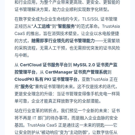
和行业应用，为整个产业带来更高效、更安全、更智能的
证书管理解决方案，助力企业顺利实现数字化转型。
在数字安全成为企业生命线的今天，TLS/SSL 证书管理
正经历从
“人工运维”
到
“智能服务”
的范式革命。TrustAsia
CaaS 的推出，旨在消弭技术壁垒，让企业以水电般便捷
的方式，
随需即享行业领先的证书管理能力
——无需繁琐
的采购流程，无需人工干预，也无需担忧突发的证书风险
与中断。
从
CertCloud 证书服务平台
到
MySSL 2.0 证书资产监
控管理平台
，从
CertManager 证书资产管理系统
到
CloudPKI 私有 PKI 证书管理平台
，亚数TrustAsia 正在
用
“服务化”
重构证书管理的未来。这不仅是技术的迭代，
更是安全理念的升级：当证书管理变得像手机充电一样简
单可靠，企业才能真正释放数字化的全部潜能。
站在行业变革的转折点，我们预见一个全新的未来：证书
将不再是 IT 部门的待办事项，而是融入企业血脉的安全
基因。TrustAsia CaaS 正是通往这一未来的钥匙——它
让安全防护从“被动响应”变为“主动防御”，让数字信任从