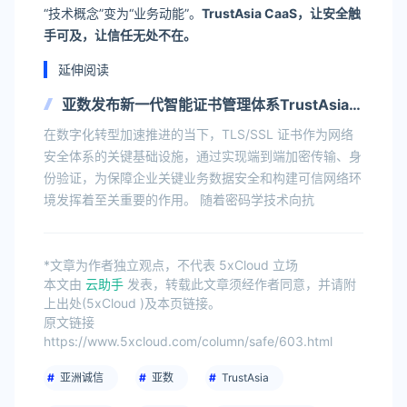
“技术概念”变为“业务动能”。
TrustAsia CaaS，让安全触
手可及，让信任无处不在。
延伸阅读
亚数发布新一代智能证书管理体系TrustAsia
CaaS
在数字化转型加速推进的当下，TLS/SSL 证书作为网络
安全体系的关键基础设施，通过实现端到端加密传输、身
份验证，为保障企业关键业务数据安全和构建可信网络环
境发挥着至关重要的作用。 随着密码学技术向抗
*文章为作者独立观点，不代表 5xCloud 立场
本文由
云助手
发表，转载此文章须经作者同意，并请附
上出处(5xCloud )及本页链接。
原文链接
https://www.5xcloud.com/column/safe/603.html
亚洲诚信
亚数
TrustAsia