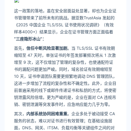
这一政策的落地，虽在安全层面益处显著，却也为企业证
书管理带来了前所未有的挑战。据亚数TrustAsia 发起的
《2025 中国企业 TLS/SSL 证书使用状况调研》（有效
样本4000+）结果显示，企业在证书管理方面正面临着
“三座隐形冰山”：
首先，
信任中断风险显著加剧
。当 TLS/SSL 证书有效期
缩短至 47 天时，单张证书的年签发部署频次将从 1 次激
增至 9 次，这不仅增加了管理的复杂性，也使通配符证
书的漏配问题更加严峻。同时，域名验证有效期缩短至
10 天，证书申请团队需要更频繁地调动 DNS 管理团队，
这进一步增加了流程的复杂性和不确定性。此外，企业目
前普遍采用的线下或邮件传递证书和私钥的方式，将使密
钥泄露风险倍增。更为严峻的是，企业在面对 CA 违规吊
销、密钥泄漏等突发事件时，应急响应能力几乎为零。
其次，
内部系统协同困难重重
。企业多处于被动接受 CA
服务的状态，难以对证书进行有效管理；在基础设施层
面，DNS、网关、ITSM、负载均衡等关键组件之间的对