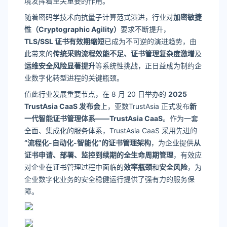
境发挥着至关重要的作用。
随着密码学技术向抗量子计算范式演进，行业对
加密敏捷
性（Cryptographic Agility）
要求不断提升，
TLS/SSL
证书有效期缩短
已成为不可逆的演进趋势，由
此带来的
传统采购流程效能不足、证书管理复杂度激增
及
运维安全风险显著提升
等系统性挑战，正日益成为制约企
业数字化转型进程的关键瓶颈。
值此行业发展重要节点，在 8 月 20 日举办的
2025
TrustAsia CaaS 发布会
上，亚数TrustAsia 正式发布
新
一代智能证书管理体系——TrustAsia CaaS
。作为一套
全面、集成化的服务体系，TrustAsia CaaS 采用先进的
“流程化-自动化-智能化”的证书管理架构
，为企业提供
从
证书申请、部署、监控到续期的全生命周期管理
，有效应
对企业在证书管理过程中面临的
效率瓶颈
和
安全风险
，为
企业数字化业务的安全稳健运行提供了强有力的服务保
障。