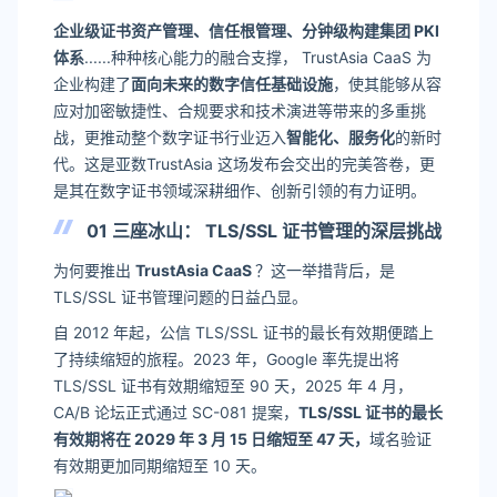
企业级证书资产管理、信任根管理、分钟级构建集团 PKI
体系
......种种核心能力的融合支撑， TrustAsia CaaS 为
企业构建了
面向未来的数字信任基础设施
，使其能够从容
应对加密敏捷性、合规要求和技术演进等带来的多重挑
战，更推动整个数字证书行业迈入
智能化、服务化
的新时
代。这是亚数TrustAsia 这场发布会交出的完美答卷，更
是其在数字证书领域深耕细作、创新引领的有力证明。
01 三座冰山
：
TLS/SSL
证书管理的深层挑战
为何要推出
TrustAsia CaaS
？这一举措背后，是
TLS/SSL 证书管理问题的日益凸显。
自 2012 年起，公信 TLS/SSL 证书的最长有效期便踏上
了持续缩短的旅程。2023 年，Google 率先提出将
TLS/SSL 证书有效期缩短至 90 天，2025 年 4 月，
CA/B 论坛正式通过 SC-081 提案，
TLS/SSL
证书的最长
有效期将在 2029 年 3 月 15 日缩短至 47 天，
域名验证
有效期更加同期缩短至 10 天。