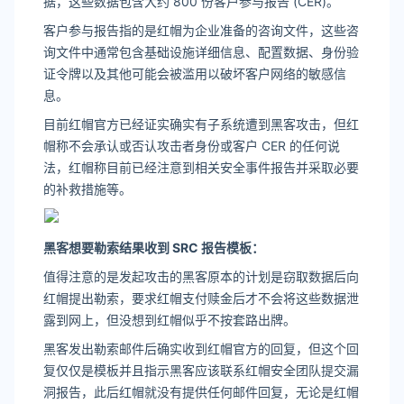
据，这些数据包含大约 800 份客户参与报告 (CER)。
客户参与报告指的是红帽为企业准备的咨询文件，这些咨
询文件中通常包含基础设施详细信息、配置数据、身份验
证令牌以及其他可能会被滥用以破坏客户网络的敏感信
息。
目前红帽官方已经证实确实有子系统遭到黑客攻击，但红
帽称不会承认或否认攻击者身份或客户 CER 的任何说
法，红帽称目前已经注意到相关安全事件报告并采取必要
的补救措施等。
黑客想要勒索结果收到 SRC 报告模板：
值得注意的是发起攻击的黑客原本的计划是窃取数据后向
红帽提出勒索，要求红帽支付赎金后才不会将这些数据泄
露到网上，但没想到红帽似乎不按套路出牌。
黑客发出勒索邮件后确实收到红帽官方的回复，但这个回
复仅仅是模板并且指示黑客应该联系红帽安全团队提交漏
洞报告，此后红帽就没有提供任何邮件回复，无论是红帽