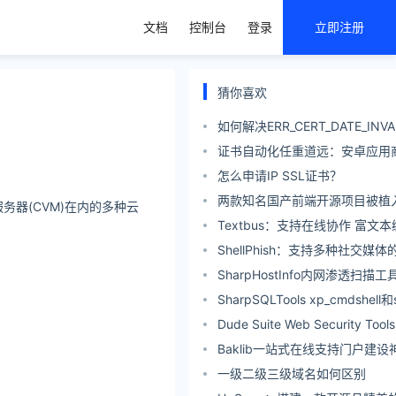
文档
控制台
登录
立即注册
猜你喜欢
如何解决ERR_CERT_DATE_INV
证书自动化任重道远：安卓应用商店F
证书过期 已签发新证书但轮换失
怎么申请IP SSL证书？
两款知名国产前端开源项目被植
器(CVM)在内的多种云
Textbus：支持在线协作 富文
ShellPhish：支持多种社交媒
具
SharpHostInfo内网渗透扫描工
SharpSQLTools xp_cmdshell和
双回显
Dude Suite Web Security To
Web渗透测试工具集
Baklib一站式在线支持门户建设
一级二级三级域名如何区别