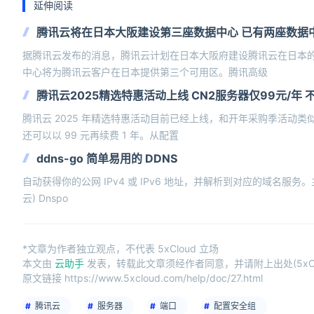
延伸阅读
腾讯云将在日本大阪建设第三座数据中心 已有两座数据
据腾讯云发布的消息，腾讯云计划在日本大阪府建设腾讯云在日本的
中心将为腾讯云客户在日本提供第三个可用区。腾讯高级
腾讯云2025精选特惠活动上线 CN2服务器仅99元/年
腾讯云 2025 年精选特惠活动目前已经上线，和开年采购季活动类
还可以以 99 元再续费 1 年。从配置
ddns-go 简单易用的 DDNS
自动获得你的公网 IPv4 或 IPv6 地址，并解析到对应的域名服务。主
云) Dnspo
*文章为作者独立观点，不代表 5xCloud 立场
本文由
云助手
发表，转载此文章须经作者同意，并请附上出处(5xCl
原文链接 https://www.5xcloud.com/help/doc/27.html
腾讯云
服务器
端口
配置安全组