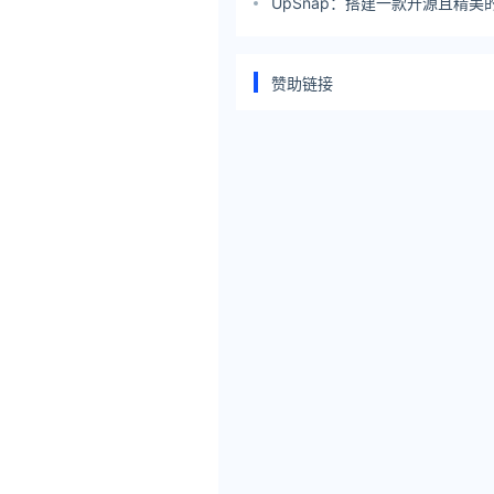
UpSnap：搭建一款开源且精美
务
赞助链接