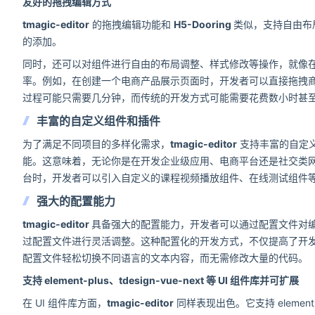
友好的拖拽编辑方式
tmagic-editor
的拖拽编辑功能和
H5-Dooring
类似，支持自由布
的添加。
同时，还可以对组件进行自由的布局调整、样式修改等操作，就像
率。例如，在创建一个电商产品展示页面时，开发者可以直接拖拽
过程可能只需要几分钟，而传统的开发方式可能需要花费数小时甚
丰富的自定义组件和插件
为了满足不同项目的多样化需求，
tmagic-editor
支持丰富的自定
能。这意味着，无论你是在开发企业级应用、电商平台还是社交类
台时，开发者可以引入自定义的课程视频播放组件、在线测试组件
强大的配置能力
tmagic-editor
具备强大的配置能力，开发者可以通过配置文件对
过配置文件进行灵活调整。这种配置化的开发方式，不仅提高了开
配置文件轻松切换不同语言的文本内容，而无需修改大量的代码。
支持 element-plus、tdesign-vue-next 等 UI 组件库并可扩展
在 UI 组件库方面，
tmagic-editor
同样表现出色。它支持 element-