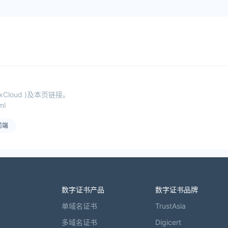
loud )及本页链接。
ml
前端
数字证书产品
数字证书品牌
单域名证书
TrustAsia
多域名证书
Digicert