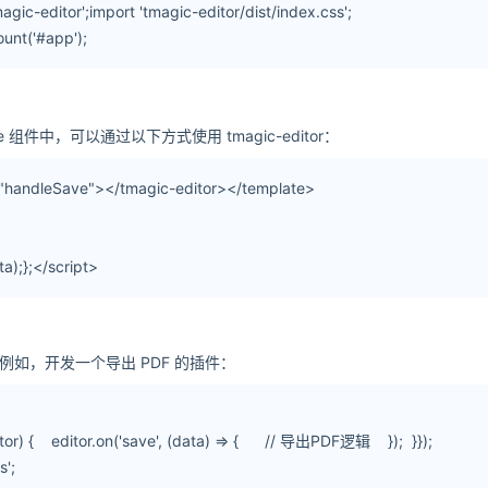
agic-editor';import 'tmagic-editor/dist/index.css';
unt('#app');
 组件中，可以通过以下方式使用 tmagic-editor：
="handleSave"></tmagic-editor></template>
a);};</script>
。例如，开发一个导出 PDF 的插件：
ditor) { editor.on('save', (data) => { // 导出PDF逻辑 }); }});
';