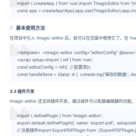
import { createApp } from 'vue';import TmagicEditor from 'tm
const app = createApp(App);app.use(TmagicEditor);app.mo
基本使用方法
在项目中引入 tmagic-editor 后，就可以在页面中使用它了。在 Vue
<template> <tmagic-editor :config="editorConfig" @save
<script setup>import { ref } from 'vue';
const editorConfig = ref({ // 配置项});
const handleSave = (data) => { console.log('保存的数据:', dat
3.3
插件开发
tmagic-editor 还支持插件开发，通过插件可以拓展编辑器的功能
import { definePlugin } from 'tmagic-editor';
export default definePlugin({ name: 'export-pdf', setup(e
// 注册插件import ExportPDFPlugin from './ExportPDFPlugin.js