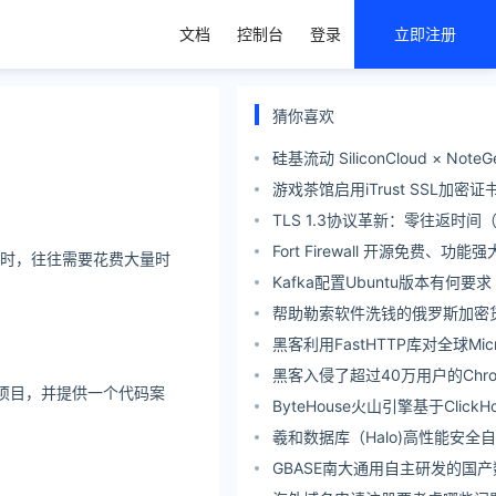
文档
控制台
登录
立即注册
猜你喜欢
硅基流动 SiliconCloud × Not
碎片化知识变成笔记
游戏茶馆启用iTrust SSL加密证
TLS 1.3协议革新：零往返时间（
性能优化原理
Fort Firewall 开源免费、功能
面时，往往需要花费大量时
Windows 系统防火墙软件
Kafka配置Ubuntu版本有何要求
帮助勒索软件洗钱的俄罗斯加密
Garantex被查封 同时被扣押28
黑客利用FastHTTP库对全球Micro
账户发起高速暴力破解
黑客入侵了超过40万用户的Chro
项目，并提供一个代码案
序
ByteHouse火山引擎基于Click
一款分析型数据库产品
羲和数据库（Halo)高性能安全
景通用型统一数据库
GBASE南大通用自主研发的国